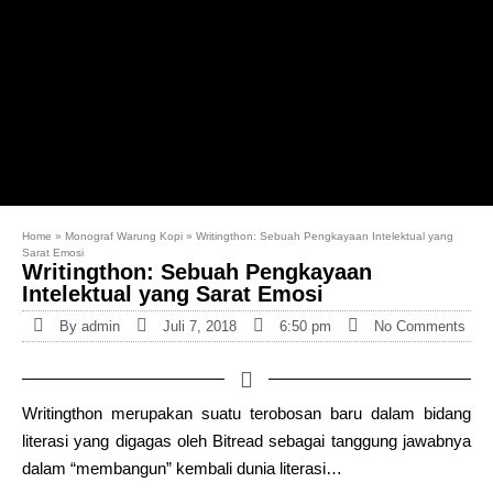
Home
»
Monograf Warung Kopi
»
Writingthon: Sebuah Pengkayaan Intelektual yang
Sarat Emosi
Writingthon: Sebuah Pengkayaan
Intelektual yang Sarat Emosi
By
admin
Juli 7, 2018
6:50 pm
No Comments
Writingthon merupakan suatu terobosan baru dalam bidang
literasi yang digagas oleh Bitread sebagai tanggung jawabnya
dalam “membangun” kembali dunia literasi…