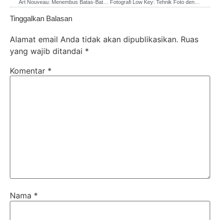
Art Nouveau: Menembus Batas-Batas Tradisi Seni Dunia
Fotografi Low Key: Tehnik Foto dengan Nuansa Mistik dan Misterius
Tinggalkan Balasan
Alamat email Anda tidak akan dipublikasikan.
Ruas
yang wajib ditandai
*
Komentar
*
Nama
*