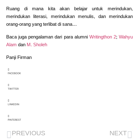
Ruang di mana kita akan belajar untuk merindukan,
merindukan literasi, merindukan menulis, dan merindukan
orang-orang yang terlibat di sana…
Baca juga pengalaman dari para alumni
Writingthon 2
;
Wahyu
Alam
dan
M. Sholeh
Panji Firman
FACEBOOK
TWITTER
LINKEDIN
PINTEREST
PREVIOUS
NEXT