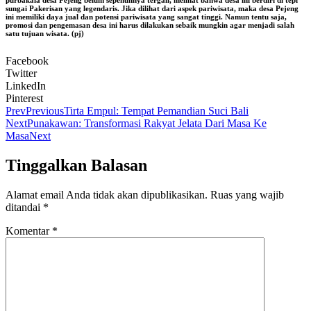
sungai Pakerisan yang legendaris. Jika dilihat dari aspek pariwisata, maka desa Pejeng
ini memiliki daya jual dan potensi pariwisata yang sangat tinggi. Namun tentu saja,
promosi dan pengemasan desa ini harus dilakukan sebaik mungkin agar menjadi salah
satu tujuan wisata. (pj)
Facebook
Twitter
LinkedIn
Pinterest
Prev
Previous
Tirta Empul: Tempat Pemandian Suci Bali
Next
Punakawan: Transformasi Rakyat Jelata Dari Masa Ke
Masa
Next
Tinggalkan Balasan
Alamat email Anda tidak akan dipublikasikan.
Ruas yang wajib
ditandai
*
Komentar
*