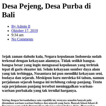
Desa Pejeng, Desa Purba di
Bali
By
Admin II
Oktober 17, 2019
9:34 am
No Comments
Sejak zaman dahulu kala, Negara kepulauan Indonesia sudah
terkenal dengan kekayaan alamnya. Tidak sedikit bangsa-
bangsa besar yang ingin menguasai kepulauan yang terletak
tepat di garis ekuator ini. Selain kekayaan sumber daya alam
yang tak terhingga, Nusantara ini pun memiliki kekayaan seni,
budaya dan sejarah. Meskipun baru merdeka 64 tahun, namun
perjalanan sejarah bangsa ini terhitung cukup panjang. Tentu
saja perjalanan panjang tersebut meninggalkan warisan-
warisan purbakala yang tak ternilai harganya.
Seiring dengan bertambahnya usia republik ini, ternyata semakin banyak pula
ditemukan warisan-warisan budaya dan sejarah yang baru. Banyak lokasi-lokasi di
Nusantara yang sudah dipromosikan sebagai warisan budaya dunia. Masyarakat