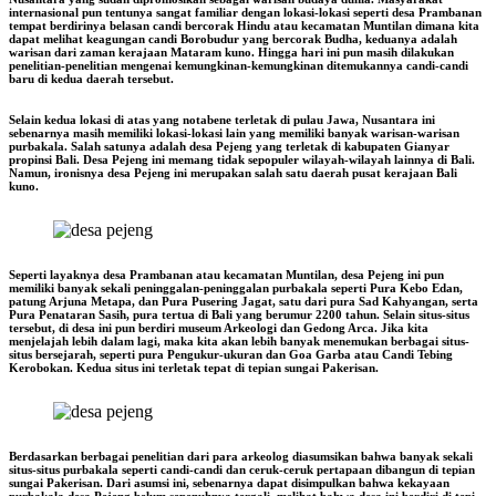
internasional pun tentunya sangat familiar dengan lokasi-lokasi seperti desa Prambanan
tempat berdirinya belasan candi bercorak Hindu atau kecamatan Muntilan dimana kita
dapat melihat keagungan candi Borobudur yang bercorak Budha, keduanya adalah
warisan dari zaman kerajaan Mataram kuno. Hingga hari ini pun masih dilakukan
penelitian-penelitian mengenai kemungkinan-kemungkinan ditemukannya candi-candi
baru di kedua daerah tersebut.
Selain kedua lokasi di atas yang notabene terletak di pulau Jawa, Nusantara ini
sebenarnya masih memiliki lokasi-lokasi lain yang memiliki banyak warisan-warisan
purbakala. Salah satunya adalah desa Pejeng yang terletak di kabupaten Gianyar
propinsi Bali. Desa Pejeng ini memang tidak sepopuler wilayah-wilayah lainnya di Bali.
Namun, ironisnya desa Pejeng ini merupakan salah satu daerah pusat kerajaan Bali
kuno.
Seperti layaknya desa Prambanan atau kecamatan Muntilan, desa Pejeng ini pun
memiliki banyak sekali peninggalan-peninggalan purbakala seperti Pura Kebo Edan,
patung Arjuna Metapa, dan Pura Pusering Jagat, satu dari pura Sad Kahyangan, serta
Pura Penataran Sasih, pura tertua di Bali yang berumur 2200 tahun. Selain situs-situs
tersebut, di desa ini pun berdiri museum Arkeologi dan Gedong Arca. Jika kita
menjelajah lebih dalam lagi, maka kita akan lebih banyak menemukan berbagai situs-
situs bersejarah, seperti pura Pengukur-ukuran dan Goa Garba atau Candi Tebing
Kerobokan. Kedua situs ini terletak tepat di tepian sungai Pakerisan.
Berdasarkan berbagai penelitian dari para arkeolog diasumsikan bahwa banyak sekali
situs-situs purbakala seperti candi-candi dan ceruk-ceruk pertapaan dibangun di tepian
sungai Pakerisan. Dari asumsi ini, sebenarnya dapat disimpulkan bahwa kekayaan
purbakala desa Pejeng belum sepenuhnya tergali, melihat bahwa desa ini berdiri di tepi