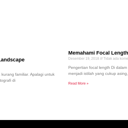
Memahami Focal Length 
Desember 19, 2018
Tidak ada kome
 Landscape
Pengertian focal length Di dalam 
menjadi istilah yang cukup asing
 kurang familiar. Apalagi untuk
ografi di
Read More »