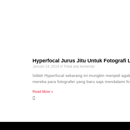
Hyperfocal Jurus Jitu Untuk Fotografi
Januari 14, 2019
Tidak ada komentar
Istilah Hyperfocal sekarang ini mungkin menjadi agak
mereka para fotografer yang baru saja mendalami fot
Read More »