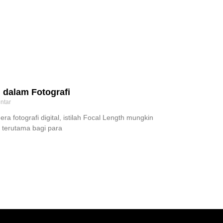
dalam Fotografi
ntar
era fotografi digital, istilah Focal Length mungkin
, terutama bagi para