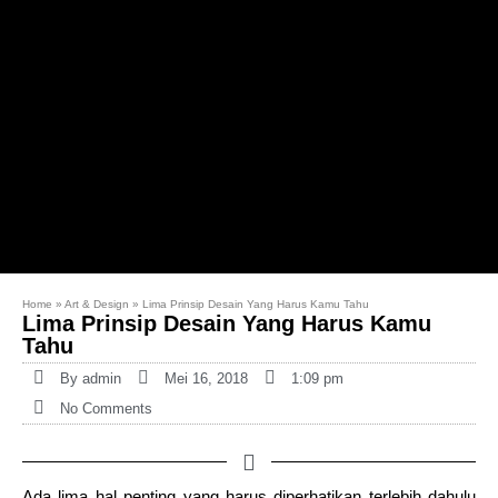
Home
»
Art & Design
»
Lima Prinsip Desain Yang Harus Kamu Tahu
Lima Prinsip Desain Yang Harus Kamu
Tahu
By
admin
Mei 16, 2018
1:09 pm
No Comments
Ada lima hal penting yang harus diperhatikan terlebih dahulu