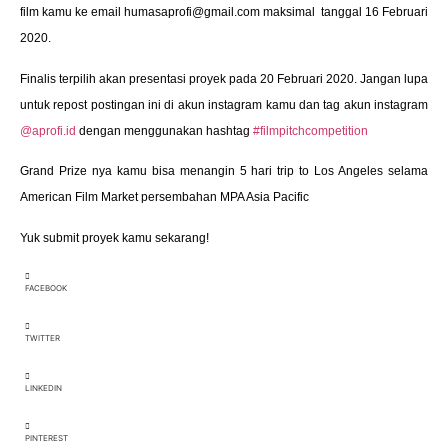
film kamu ke email humasaprofi@gmail.com maksimal
tanggal 16 Februari
2020.
Finalis terpilih akan presentasi proyek pada 20 Februari 2020. Jangan lupa
untuk repost postingan ini di akun instagram kamu dan tag akun instagram
@aprofi.id
dengan menggunakan hashtag
#filmpitchcompetition
Grand Prize nya kamu bisa menangin 5 hari trip to Los Angeles selama
American Film Market persembahan MPA Asia Pacific
Yuk submit proyek kamu sekarang!
FACEBOOK
TWITTER
LINKEDIN
PINTEREST