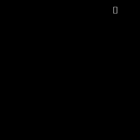
Art & Design
Musik & Film
Monograf Warung Kopi