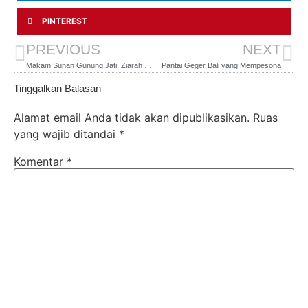
PINTEREST
PREVIOUS
NEXT
Makam Sunan Gunung Jati, Ziarah Sejarah
Pantai Geger Bali yang Mempesona
Tinggalkan Balasan
Alamat email Anda tidak akan dipublikasikan.
Ruas
yang wajib ditandai
*
Komentar
*