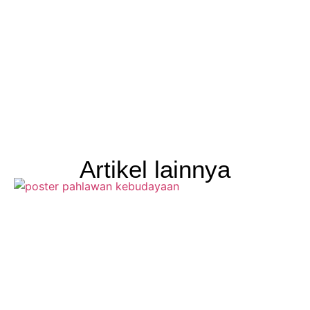
Artikel lainnya