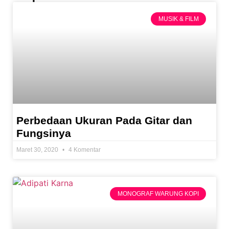
MUSIK & FILM
Perbedaan Ukuran Pada Gitar dan
Fungsinya
Maret 30, 2020
4 Komentar
MONOGRAF WARUNG KOPI