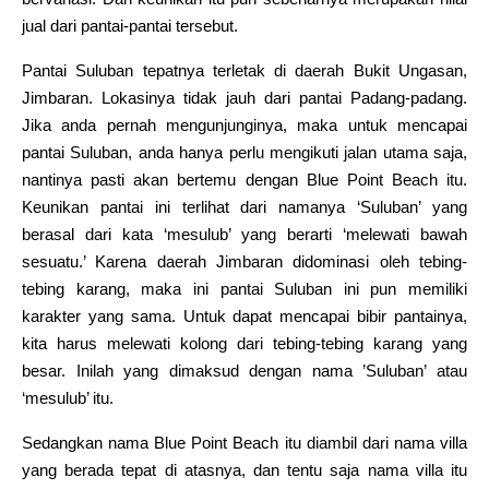
jual dari pantai-pantai tersebut.
Pantai Suluban tepatnya terletak di daerah Bukit Ungasan,
Jimbaran. Lokasinya tidak jauh dari pantai Padang-padang.
Jika anda pernah mengunjunginya, maka untuk mencapai
pantai Suluban, anda hanya perlu mengikuti jalan utama saja,
nantinya pasti akan bertemu dengan Blue Point Beach itu.
Keunikan pantai ini terlihat dari namanya ‘Suluban’ yang
berasal dari kata ‘mesulub’ yang berarti ‘melewati bawah
sesuatu.’ Karena daerah Jimbaran didominasi oleh tebing-
tebing karang, maka ini pantai Suluban ini pun memiliki
karakter yang sama. Untuk dapat mencapai bibir pantainya,
kita harus melewati kolong dari tebing-tebing karang yang
besar. Inilah yang dimaksud dengan nama ’Suluban’ atau
‘mesulub’ itu.
Sedangkan nama Blue Point Beach itu diambil dari nama villa
yang berada tepat di atasnya, dan tentu saja nama villa itu