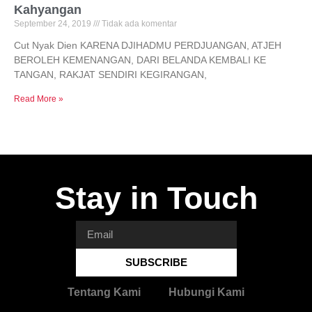
Kahyangan
September 24, 2019
Tidak ada komentar
Cut Nyak Dien KARENA DJIHADMU PERDJUANGAN, ATJEH
BEROLEH KEMENANGAN, DARI BELANDA KEMBALI KE
TANGAN, RAKJAT SENDIRI KEGIRANGAN,
Read More »
Stay in Touch
SUBSCRIBE
Tentang Kami
Hubungi Kami