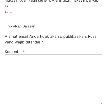
makasih udah kasih tau jenis – jenis gitar. makasih banyak
ya
Reply
Tinggalkan Balasan
Alamat email Anda tidak akan dipublikasikan.
Ruas
yang wajib ditandai
*
Komentar
*