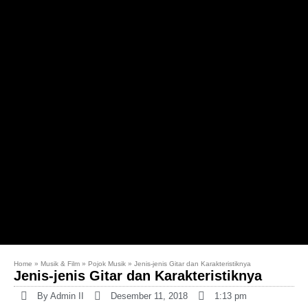
Home
»
Musik & Film
»
Pojok Musik
»
Jenis-jenis Gitar dan Karakteristiknya
Jenis-jenis Gitar dan Karakteristiknya
By
Admin II
Desember 11, 2018
1:13 pm