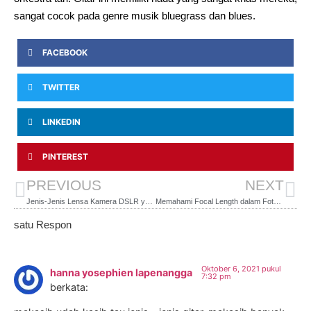
sangat cocok pada genre musik bluegrass dan blues.
FACEBOOK
TWITTER
LINKEDIN
PINTEREST
PREVIOUS
NEXT
Jenis-Jenis Lensa Kamera DSLR yang Perlu Kamu Tahu
Memahami Focal Length dalam Fotografi
satu Respon
Oktober 6, 2021 pukul
hanna yosephien lapenangga
7:32 pm
berkata: