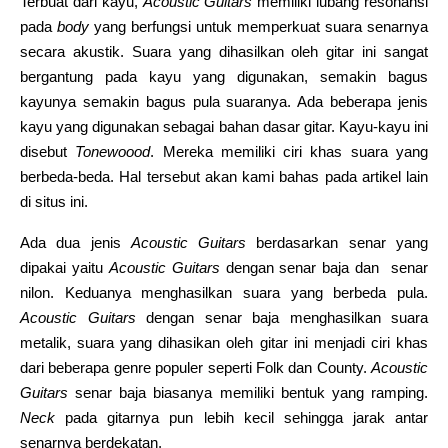
Terbuat dari kayu,
Acoustic Guitars
memiliki lubang resonansi
pada
body
yang berfungsi untuk memperkuat suara senarnya
secara akustik. Suara yang dihasilkan oleh gitar ini sangat
bergantung pada kayu yang digunakan, semakin bagus
kayunya semakin bagus pula suaranya. Ada beberapa jenis
kayu yang digunakan sebagai bahan dasar gitar. Kayu-kayu ini
disebut
Tonewoood
. Mereka memiliki ciri khas suara yang
berbeda-beda. Hal tersebut akan kami bahas pada artikel lain
di situs ini.
Ada dua jenis
Acoustic Guitars
berdasarkan senar yang
dipakai yaitu
Acoustic Guitars
dengan senar baja dan senar
nilon. Keduanya menghasilkan suara yang berbeda pula.
Acoustic Guitars
dengan senar baja menghasilkan suara
metalik, suara yang dihasikan oleh gitar ini menjadi ciri khas
dari beberapa genre populer seperti Folk dan County.
Acoustic
Guitars
senar baja biasanya memiliki bentuk yang ramping.
Neck
pada gitarnya pun lebih kecil sehingga jarak antar
senarnya berdekatan.