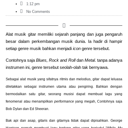
1:12 pm
No Comments
Alat musik gitar memiliki sejarah panjang dan juga pengaruh
besar dalam perkembangan musik dunia. Ia hadir di hampir
setiap genre musik bahkan menjadi
icon
genre tersebut.
Contohnya saja
Blues, Rock and Roll
dan
Metal
. tanpa adanya
instrumen ini, genre tersebut seolah-olah tak bernyawa.
Sebagai alat musik yang sifatnya ritmis dan melodius, gitar dapat leluasa
diletakkan sebagai instrumen utama atau pengiring. Bahkan dengan
bermodalkan satu gitar, seorang musisi dapat membuat lagu yang
fenomenal atau menampilkan
performance
yang megah, Contohnya saja
Bob Dylan dan Ed Sheeran.
Bak api dan asap, gitaris dan gitarnya tidak dapat dipisahkan. George
Harrison pernah membuat lagu tentang gitar yang berjudul “
While My