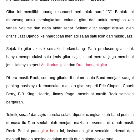
Gitar ini memiliki lubang resonansi berbentuk huruf “D”. Bentuk ini
dirancang untuk meningkatkan volume gitar dan untuk menghasilkan
variasi volume dan nada antar senar. Selmer gitar sangat disukai oleh
gitaris Jazz Django Reinhardt dan menjadi salah satu icon dari musik Jazz.
Sejak itu gitar akustik semakin berkembang. Para produsen gitar tidak
hanya memproduksi satu jenis gitar saja, tetapi mereka juga membuat
jenis lainnya seperti
Auditorium gitar
dan
Dreadnought gitar
.
Di era musik Rock, seorang gitaris di dalam suatu Band menjadi sangat
penting posisinya. Kemunculan maestro gitar seperti Eric Clapton, Chuck
Berry, B.B King, Hedrix, Jimmy Page, membuat musik Rock semakin
bergairah.
Teknik,
sound
dan
style
mereka selalu diperbincangkan oleh band pemula
di masa itu Dan seolah-olah menjadi mazhab tersendiri di ranah musik
Rock. Berkat para
gitar hero
ini, instrumen gitar semakin terkenal dan
menjadi bagian penting di dalam musik dunia hingga sekarang.