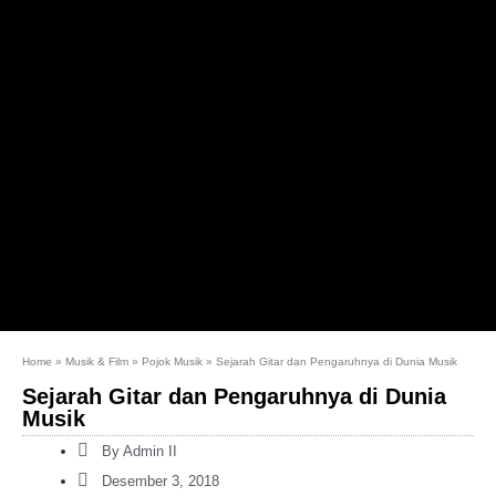
Home
»
Musik & Film
»
Pojok Musik
»
Sejarah Gitar dan Pengaruhnya di Dunia Musik
Sejarah Gitar dan Pengaruhnya di Dunia
Musik
By
Admin II
Desember 3, 2018