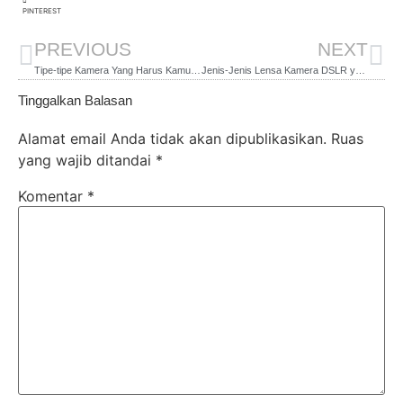
PINTEREST
PREVIOUS
NEXT
Tipe-tipe Kamera Yang Harus Kamu Tahu Sebelum Masuk Ke Dunia Fotografi
Jenis-Jenis Lensa Kamera DSLR yang Perlu Kamu Tahu
Tinggalkan Balasan
Alamat email Anda tidak akan dipublikasikan.
Ruas
yang wajib ditandai
*
Komentar
*