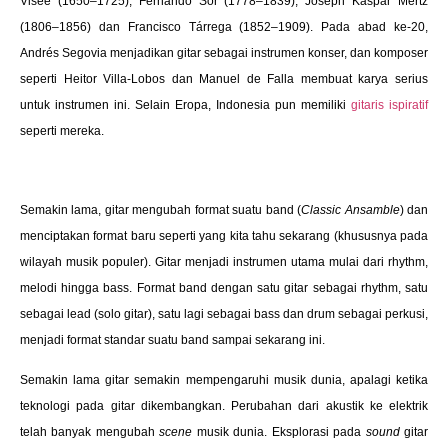
Visée (1650–1725), Fernando Sor (1778–1839), Joseph Kaspar Mertz
(1806–1856) dan Francisco Tárrega (1852–1909). Pada abad ke-20,
Andrés Segovia menjadikan gitar sebagai instrumen konser, dan komposer
seperti Heitor Villa-Lobos dan Manuel de Falla membuat karya serius
untuk instrumen ini. Selain Eropa, Indonesia pun memiliki
gitaris ispiratif
seperti mereka.
Semakin lama, gitar mengubah format suatu band (
Classic Ansamble
) dan
menciptakan format baru seperti yang kita tahu sekarang (khususnya pada
wilayah musik populer). Gitar menjadi instrumen utama mulai dari rhythm,
melodi hingga bass. Format band dengan satu gitar sebagai rhythm, satu
sebagai lead (solo gitar), satu lagi sebagai bass dan drum sebagai perkusi,
menjadi format standar suatu band sampai sekarang ini.
Semakin lama gitar semakin mempengaruhi musik dunia, apalagi ketika
teknologi pada gitar dikembangkan. Perubahan dari akustik ke elektrik
telah banyak mengubah
scene
musik dunia. Eksplorasi pada
sound
gitar