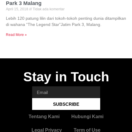
Park 3 Malang
April 15, 2018
Tidak ada komentar
Lebih 120 patung lilin dari tokoh-tokoh penting dunia ditampilkan
di wahana “The Legend Star”Jatim Park 3, Malang.
Read More »
Stay in Touch
SUBSCRIBE
Tentang Kami
Hubungi Kami
Legal Privacy
Term of Use