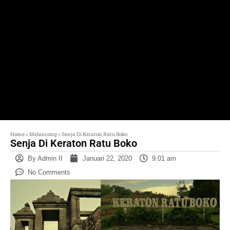
Home
»
Melancong
»
Senja Di Keraton Ratu Boko
Senja Di Keraton Ratu Boko
By
Admin II
Januari 22, 2020
9:01 am
No Comments