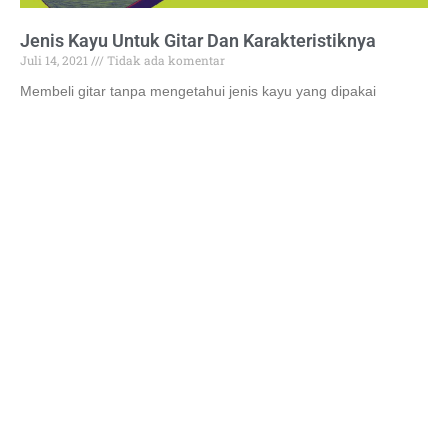
Jenis Kayu Untuk Gitar Dan Karakteristiknya
Juli 14, 2021
Tidak ada komentar
Membeli gitar tanpa mengetahui jenis kayu yang dipakai
mungkin sangat fatal bagi seorang gitaris. Kayu sebagai bahan
dasar gitar sangat krusial posisinya karena berhubungan
dengan
Read More »
Stay in Touch
SUBSCRIBE