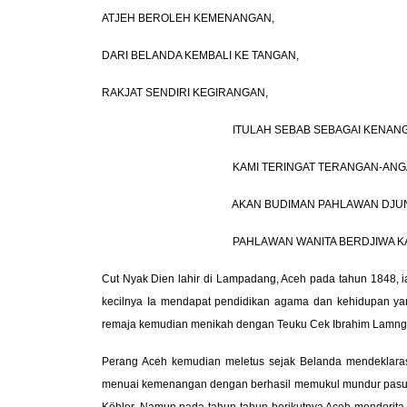
ATJEH BEROLEH KEMENANGAN,
DARI BELANDA KEMBALI KE TANGAN,
RAKJAT SENDIRI KEGIRANGAN,
ITULAH SEBAB SEBAGAI KENANGA
KAMI TERINGAT TERANGAN-ANGA
AKAN BUDIMAN PAHLAWAN DJUNDJ
PAHLAWAN WANITA BERDJIWA KAJA
Cut Nyak Dien lahir di Lampadang, Aceh pada tahun 1848, i
kecilnya Ia mendapat pendidikan agama dan kehidupan ya
remaja kemudian menikah dengan Teuku Cek Ibrahim Lamnga. 
Perang Aceh kemudian meletus sejak Belanda mendeklaras
menuai kemenangan dengan berhasil memukul mundur pasuk
Köhler. Namun pada tahun-tahun berikutnya Aceh menderita