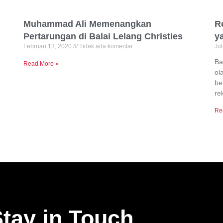
Muhammad Ali Memenangkan
R
Pertarungan di Balai Lelang Christies
y
Februari 13, 2020
Tidak ada komentar
Jul
Ba
Read More »
ol
be
re
h
Re
tay in Touch