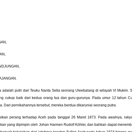
N,
N,
UNGAN,
NGAN.
a adalah putri dari Teuku Nanta Setia seorang Uleebalang di wilayah VI Mukim.
ng cukup baik dari kedua orang tua dan guru-gurunya. Pada umur 12 tahun C
Dari pernikahannya tersebut, mereka berdua dikaruniai seorang putra.
ikan perang terhadap Aceh pada tanggal 26 Maret 1873. Pada awalnya, raky
an yang dipimpin oleh Johan Harmen Rudolf Köhler, dan bahkan dapat menemb
 banyak kekalahan dari jatuhnya keraton Sultan Aceh pada tahun 1974 hingga g