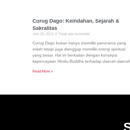
Curug Dago: Keindahan, Sejarah &
Sakralitas
Juni 30, 2021
Tidak ada komentar
Curug Dago bukan hanya memiliki panorama yang
indah tetapi juga dianggap memiliki energi spiritual
yang besar. Hal ini berkaitan dengan konsepsi
kepercayaan Hindu-Buddha terhadap daerah-daera
Read More »
S