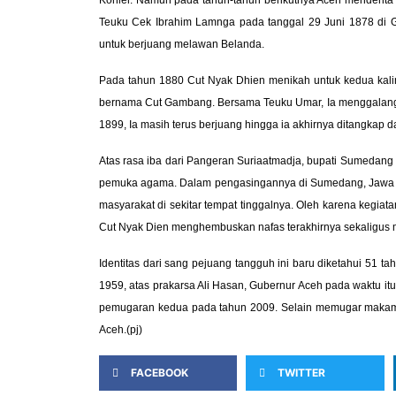
Teuku Cek Ibrahim Lamnga pada tanggal 29 Juni 1878 di 
untuk berjuang melawan Belanda.
Pada tahun 1880 Cut Nyak Dhien menikah untuk kedua kalin
bernama Cut Gambang. Bersama Teuku Umar, Ia menggalang k
1899, Ia masih terus berjuang hingga ia akhirnya ditangkap
Atas rasa iba dari Pangeran Suriaatmadja, bupati Sumedang 
pemuka agama. Dalam pengasingannya di Sumedang, Jawa B
masyarakat di sekitar tempat tinggalnya. Oleh karena kegia
Cut Nyak Dien menghembuskan nafas terakhirnya sekaligus m
Identitas dari sang pejuang tangguh ini baru diketahui 51 t
1959, atas prakarsa Ali Hasan, Gubernur Aceh pada waktu 
pemugaran kedua pada tahun 2009. Selain memugar makam,
Aceh.(pj)
FACEBOOK
TWITTER