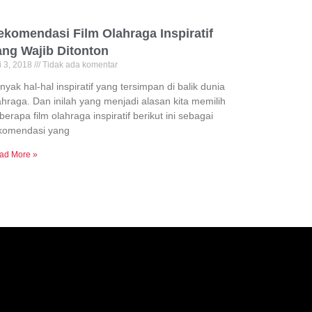
ekomendasi Film Olahraga Inspiratif
ang Wajib Ditonton
i 3, 2018
Tidak ada komentar
nyak hal-hal inspiratif yang tersimpan di balik dunia
ahraga. Dan inilah yang menjadi alasan kita memilih
berapa film olahraga inspiratif berikut ini sebagai
komendasi yang
ad More »