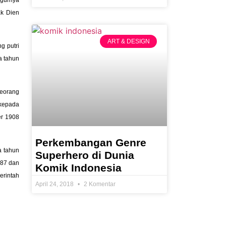
ak Dien
ART & DESIGN
g putri
a tahun
seorang
 kepada
er 1908
Perkembangan Genre
a tahun
Superhero di Dunia
987 dan
Komik Indonesia
rintah
April 24, 2018
2 Komentar