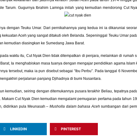
Gle Tarum. Gugurnya Ibrahim Lamnga inilah yang kemudian mendorong Cut Ny
ya dengan Teuku Umar. Dari pernikahannya yang kedua ini ia dikaruniai seoran
ekuatan Aceh yang sangat ditakuti oleh Belanda. Sepeninggal Teuku Umar pad
 dan kemudian diasingkan ke Sumedang Jawa Barat.
pada waktu itu, Cut Nyak Dien tidak ditempatkan di penjara, melainkan di rumah 
arat, Ia menghabiskan masa tuanya dengan mengajar pendidikan agama Islam
tannya tersebut, maka ia pun disebut sebagai “Ibu Perbu”. Pada tanggal 6 Novemb
engakhiri perjalanan panjang Djihadnya di bumi Nusantara.
ahun kemudian, seiring dengan ditemukannya pusara terakhir Beliau, tepatnya pad
itu. Makam Cut Nyak Dien kemudian mengalami pemugaran pertama pada tahun 1
 didirikan pula Meunasah –
Musholla dalam bahasa Aceh
sumbangan dari peme
LINKEDIN
PINTEREST