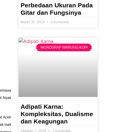
Perbedaan Ukuran Pada
Gitar dan Fungsinya
Maret 30, 2020
4 Komentar
MONOGRAF WARUNG KOPI
 Semasa
ut Nyak
Adipati Karna:
Kompleksitas, Dualisme
at Aceh
dan Keagungan
ak mati
Oktober 1, 2018
2 Komentar
ugurnya