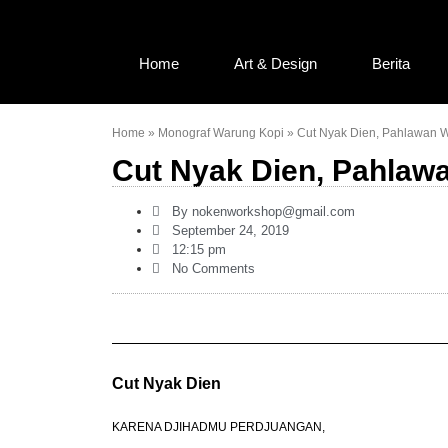
Home
Art & Design
Berita
Home
»
Monograf Warung Kopi
»
Cut Nyak Dien, Pahlawan 
Cut Nyak Dien, Pahlaw
By
nokenworkshop@gmail.com
September 24, 2019
12:15 pm
No Comments
Cut Nyak Dien
KARENA DJIHADMU PERDJUANGAN,